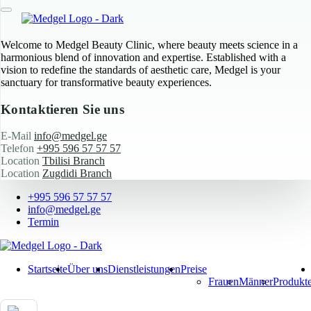
Welcome to Medgel Beauty Clinic, where beauty meets science in a
harmonious blend of innovation and expertise. Established with a
vision to redefine the standards of aesthetic care, Medgel is your
sanctuary for transformative beauty experiences.
Kontaktieren Sie uns
E-Mail
info@medgel.ge
Telefon
+995 596 57 57 57
Location
Tbilisi Branch
Location
Zugdidi Branch
+995 596 57 57 57
info@medgel.ge
Termin
Startseite
Über uns
Dienstleistungen
Preise
Frauen
Männer
Produkt