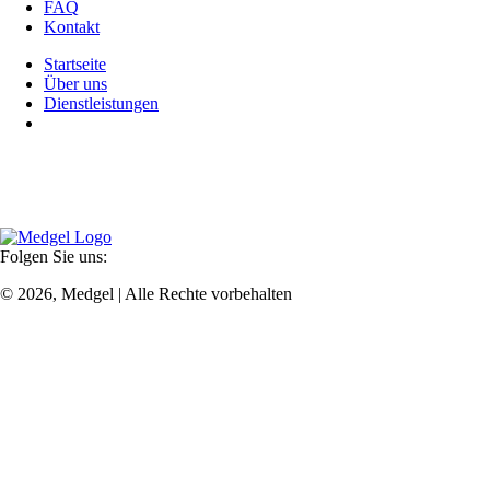
FAQ
Kontakt
Startseite
Über uns
Dienstleistungen
Besuch planen
Mit jahrelanger Erfahrung, modernster Technologie und einem
dynamischen Team unter fachkundiger Führung streben wir danach,
erstklassigen Service in angenehmer Atmosphäre zu bieten.
Folgen Sie uns:
© 2026, Medgel | Alle Rechte vorbehalten