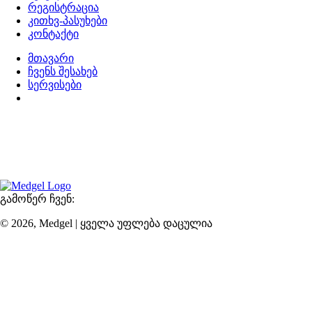
რეგისტრაცია
კითხვ-პასუხები
კონტაქტი
მთავარი
ჩვენს შესახებ
სერვისები
დაგეგმეთ ვიზიტი
წლების გამოცდილების, თანამედროვე ტექნოლოგიებისა
და ექსპერტების მიერ ხელმძღვანელობადი დინამიური
გუნდის გაერთიანებით, ჩვენ ვილტვით მოგაწოდოთ
შეუდარებელი სერვისი მისასალმებელ ატმოსფეროში.
გამოწერ ჩვენ:
© 2026, Medgel | ყველა უფლება დაცულია