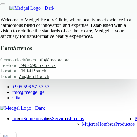
Welcome to Medgel Beauty Clinic, where beauty meets science in a
harmonious blend of innovation and expertise. Established with a
vision to redefine the standards of aesthetic care, Medgel is your
sanctuary for transformative beauty experiences.
Contáctenos
Correo electrónico
info@medgel.ge
Teléfono
+995 596 57 57 57
Location
Tbilisi Branch
Location
Zugdidi Branch
+995 596 57 57 57
info@medgel.ge
Cita
Inicio
Sobre nosotros
Servicios
Precios
P
Mujeres
Hombres
Productos