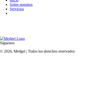
Inicio
Sobre nosotros
Servicios
Planifica tu visita
Combinando años de experiencia, tecnología de vanguardia y un
equipo dinámico liderado por expertos, nos esforzamos por ofrecer un
servicio inigualable en un ambiente acogedor.
Síguenos:
© 2026, Medgel | Todos los derechos reservados