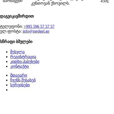
ბარძაყები
450₾
კუნთოვან ქსოვილს.
დაგვიკავშირდით
ტელეფონი:
+995 596 57 57 57
ელ.ფოსტა:
info@medgel.ge
სწრაფი ბმულები
შესვლა
რეგისტრაცია
კითხვ-პასუხები
კონტაქტი
მთავარი
ჩვენს შესახებ
სერვისები
დაგეგმეთ ვიზიტი
წლების გამოცდილების, თანამედროვე ტექნოლოგიებისა
და ექსპერტების მიერ ხელმძღვანელობადი დინამიური
გუნდის გაერთიანებით, ჩვენ ვილტვით მოგაწოდოთ
შეუდარებელი სერვისი მისასალმებელ ატმოსფეროში.