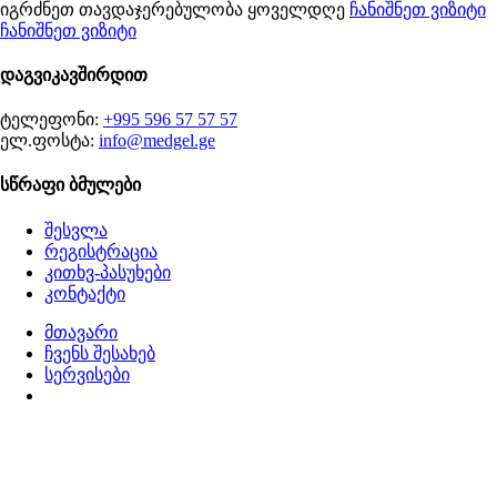
იგრძნეთ თავდაჯერებულობა ყოველდღე
ჩანიშნეთ ვიზიტი
ჩანიშნეთ ვიზიტი
დაგვიკავშირდით
ტელეფონი:
+995 596 57 57 57
ელ.ფოსტა:
info@medgel.ge
სწრაფი ბმულები
შესვლა
რეგისტრაცია
კითხვ-პასუხები
კონტაქტი
მთავარი
ჩვენს შესახებ
სერვისები
დაგეგმეთ ვიზიტი
წლების გამოცდილების, თანამედროვე ტექნოლოგიებისა
და ექსპერტების მიერ ხელმძღვანელობადი დინამიური
გუნდის გაერთიანებით, ჩვენ ვილტვით მოგაწოდოთ