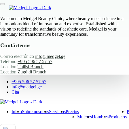
Welcome to Medgel Beauty Clinic, where beauty meets science in a
harmonious blend of innovation and expertise. Established with a
vision to redefine the standards of aesthetic care, Medgel is your
sanctuary for transformative beauty experiences.
Contáctenos
Correo electrónico
info@medgel.ge
Teléfono
+995 596 57 57 57
Location
Tbilisi Branch
Location
Zugdidi Branch
+995 596 57 57 57
info@medgel.ge
Cita
Inicio
Sobre nosotros
Servicios
Precios
P
Mujeres
Hombres
Productos