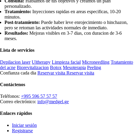
Consulta:
Hablamos de tus objetivos y creamos un plan
personalizado.
Tratamiento:
Inyecciones rapidas en areas especificas, 10-20
minutos.
Post-tratamiento:
Puede haber leve enrojecimiento o hinchazon,
pero se retoman las actividades normales de inmediato.
Resultados:
Mejoras visibles en 3-7 dias, con duracion de 3-6
meses.
Lista de servicios
Depilacion laser
Ultherapy
Limpieza facial
Microneedling
Tratamiento
del acne
Biorevitalizacion
Botox
Mesoterapia
Peeling
Confianza cada dia
Reservar visita
Reservar visita
Contáctenos
Teléfonos:
+995 596 57 57 57
Correo electrónico:
info@medgel.ge
Enlaces rápidos
Iniciar sesión
Registrarse