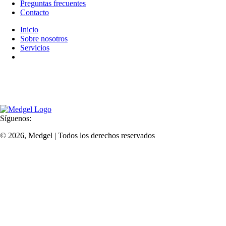
Preguntas frecuentes
Contacto
Inicio
Sobre nosotros
Servicios
Planifica tu visita
Combinando años de experiencia, tecnología de vanguardia y un
equipo dinámico liderado por expertos, nos esforzamos por ofrecer un
servicio inigualable en un ambiente acogedor.
Síguenos:
© 2026, Medgel | Todos los derechos reservados